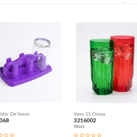
Vaso
Yarda
Triangular
ridor De Vasos
Vaso 15 Onzas
Nº 1
9 Oz
068
3216002
- 27
Oz
Vasos
3216050
Vasos
3217001