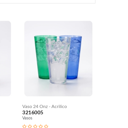
Vaso
24 Oz
Y
-
Vaso 24 Onz - Acrilico
N
acrilico
3216005
-
con
O
Vasos
tapa