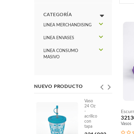
CATEGORÍA
LINEA MERCHANDISING
LINEA ENVASES
LINEA CONSUMO
MASIVO
NUEVO PRODUCTO
Vaso
Vaso
24 Oz
Triangular
-
Escur
9 Oz
acrilico
3213
con
Vasos
3216050
tapa
Vasos