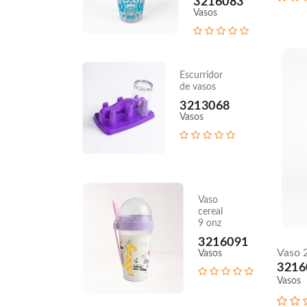
3216083
Vasos
Vaso
Tapa
Escurridor
Gorro
de vasos
9 Oz
3213068
3216049
Vasos
Vasos
Vaso
Vaso
cereal
Redondo
9 onz
9 Oz
3216091
3216045
Vaso 2
Vasos
Vasos
3216
Vasos