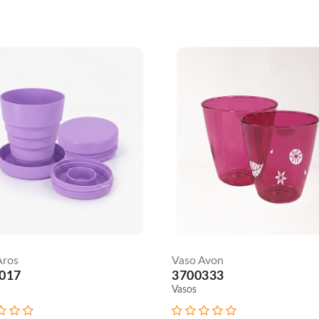
Aros
Vaso Avon
017
3700333
Vasos