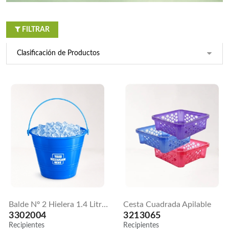
Litros
2
3213051
3700306
Recipientes
Recipientes
FILTRAR
Cesta cuadrada
Cesta Vogue
apilable
Pequeña
3213065
3213063
Recipientes
Recipientes
Recipiente
Recipientes
Multiusos 10
Juego X 4
Litros
3213025
3213060
Recipientes
Recipientes
Balde Nº 2 Hielera 1.4 Litros
Cesta Cuadrada Apilable
3302004
3213065
Recipientes
Recipientes