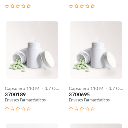
Tapas para
3700746
envases
Tapas para
envases
Tapa 38 mm
12 huecos Flip
Tapa molino N°
top / 40 - 16
2 / 38 mm x
33 mm
3700674
Tapas para
3700747
envases
Tapas para
envases
Capsulero 110 Ml - 3.7 Oz | Tapa Push Dow
Capsulero 110 Ml - 3.7 Oz | Tapa Lisa
3700189
3700695
Envases Farmacéuticos
Envases Farmacéuticos