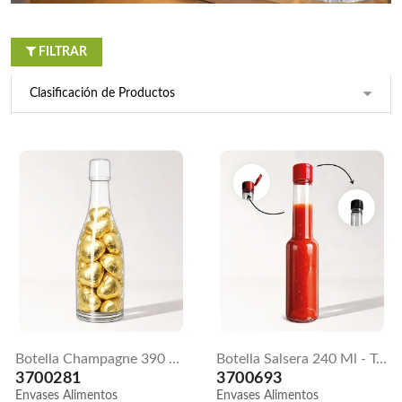
FILTRAR
Tapa Push
Tapa Molino
Down 45 mm -
N° 1 38 mm /
Sin Liner / 50.6
45 - 33
- 18
3700672
3700284
Tapas para
envases
Tapas para
envases
Tapa 38 mm 4
Tapa Push
huecos Flip top
Botella Champagne 390 Ml / 13 Onz
Botella Salsera 240 Ml - Tapa 24 Flip Top
Down 38 mm
/ 40 - 16
sin Liner / 44 -
3700281
3700693
16
3700673
Envases Alimentos
Envases Alimentos