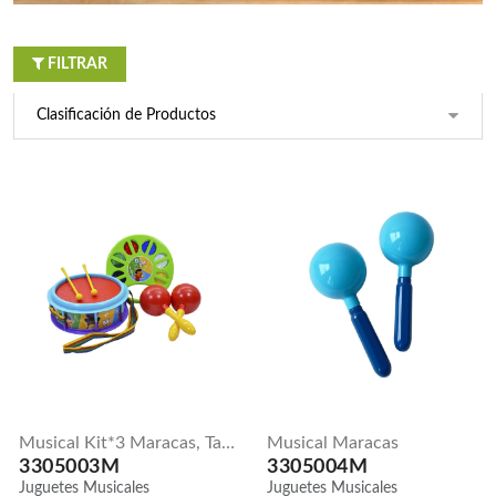
3305018M
3305019M
Juguetes
Juguetes
Musicales
Musicales
FILTRAR
Musical kit*3
Vuvuzela
maracas,
grande tricolor
tambor,
pandereta
3700573M
Juguetes
3305003M
Musicales
Juguetes
Musicales
Musical
Musical
vuvuzela
maracas
mediana -
amarilla
3305004M
Juguetes
3305015M
Musicales
Juguetes
Musicales
Musical Kit*3 Maracas, Tambor, Pandereta
Musical Maracas
3305003M
3305004M
Juguetes Musicales
Juguetes Musicales