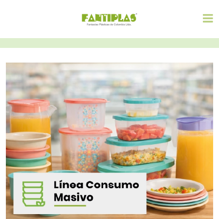
Musical
Musical
vuvuzela
vuvuzela
mediana - azul
mediana - rojo