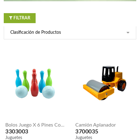
3304001
3303022
Juguetes
Juguetes
FILTRAR
Fichas Ajedrez
Catapiz
x 32
Pequeño
3304012
3304002
Juguetes
Juguetes
Dados Figuras
Taki Takii
24 Mm
3303051
3304004
Juguetes
Juguetes
Bolos Juego X 6 Pines Con 2 Bolas
Camión Aplanador
3303003
3700035
Juguetes
Juguetes