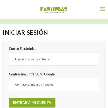
INICIAR SESIÓN
Correo Electrónico
Contraseña Entrar A Mi Cuenta
ENTRAR A MI CUENTA