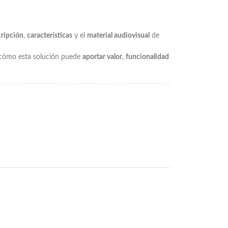
cripción
,
características
y el
material audiovisual
de
e cómo esta solución puede
aportar valor
,
funcionalidad