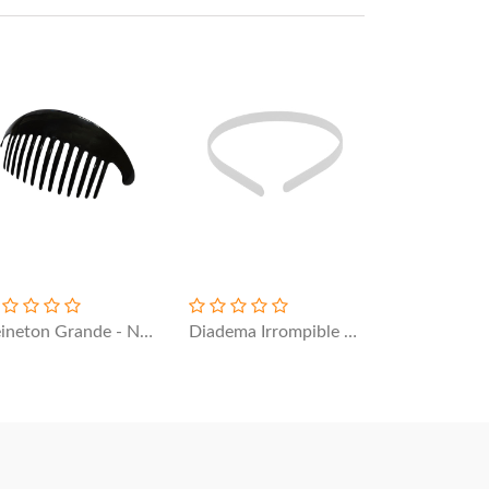
Peineton Grande - Negro
Diadema Irrompible 9mm - Blanco